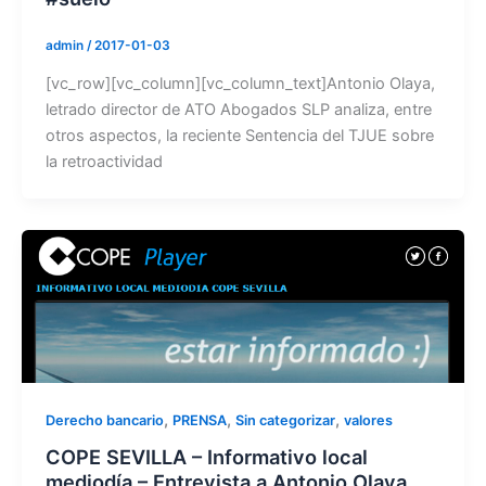
admin
/
2017-01-03
[vc_row][vc_column][vc_column_text]Antonio Olaya,
letrado director de ATO Abogados SLP analiza, entre
otros aspectos, la reciente Sentencia del TJUE sobre
la retroactividad
,
,
,
Derecho bancario
PRENSA
Sin categorizar
valores
COPE SEVILLA – Informativo local
mediodía – Entrevista a Antonio Olaya