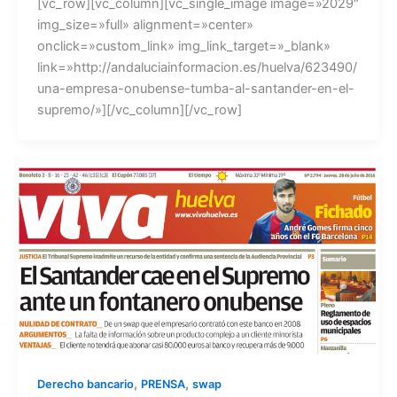
[vc_row][vc_column][vc_single_image image=»2029″
img_size=»full» alignment=»center»
onclick=»custom_link» img_link_target=»_blank»
link=»http://andaluciainformacion.es/huelva/623490/
una-empresa-onubense-tumba-al-santander-en-el-
supremo/»][/vc_column][/vc_row]
,
,
Derecho bancario
PRENSA
swap