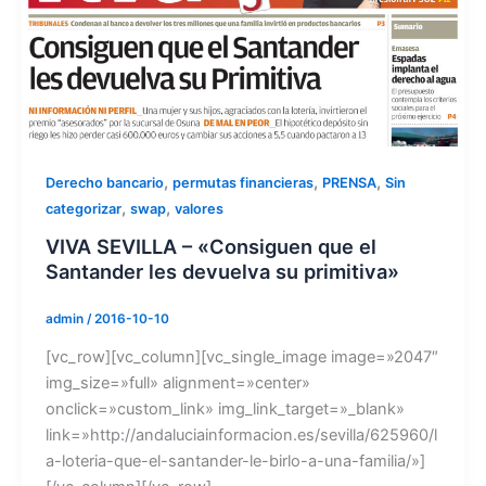
,
,
,
Derecho bancario
permutas financieras
PRENSA
Sin
,
,
categorizar
swap
valores
VIVA SEVILLA – «Consiguen que el
Santander les devuelva su primitiva»
admin
/
2016-10-10
[vc_row][vc_column][vc_single_image image=»2047″
img_size=»full» alignment=»center»
onclick=»custom_link» img_link_target=»_blank»
link=»http://andaluciainformacion.es/sevilla/625960/l
a-loteria-que-el-santander-le-birlo-a-una-familia/»]