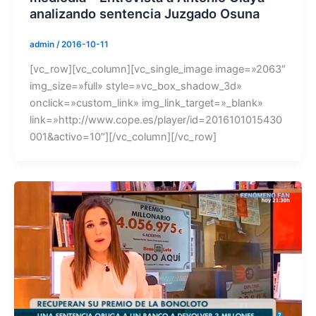
analizando sentencia Juzgado Osuna
admin
/
2016-10-11
[vc_row][vc_column][vc_single_image image=»2063″
img_size=»full» style=»vc_box_shadow_3d»
onclick=»custom_link» img_link_target=»_blank»
link=»http://www.cope.es/player/id=2016101015430
001&activo=10″][/vc_column][/vc_row]