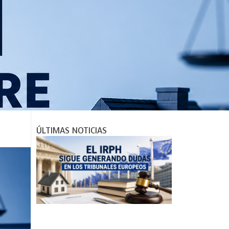
r
m
ÚLTIMAS NOTICIAS