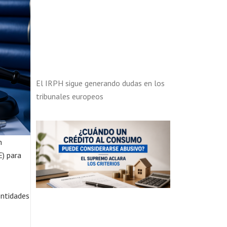
El IRPH sigue generando dudas en los
tribunales europeos
n
E) para
entidades