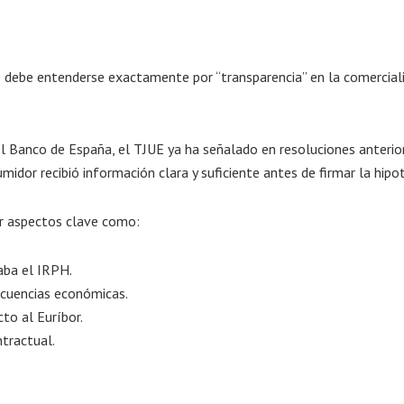
ué debe entenderse exactamente por “transparencia” en la comercial
el Banco de España, el TJUE ya ha señalado en resoluciones anterio
midor recibió información clara y suficiente antes de firmar la hipo
ar aspectos clave como:
aba el IRPH.
ecuencias económicas.
cto al Euríbor.
ntractual.