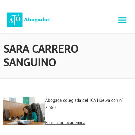
Ir
al
contenido
TU ABOGADO O
ASESORÍA IG
SARA CARRERO
SANGUINO
Abogada colegiada del ICA Huelva con nº
2.580
Formación académica