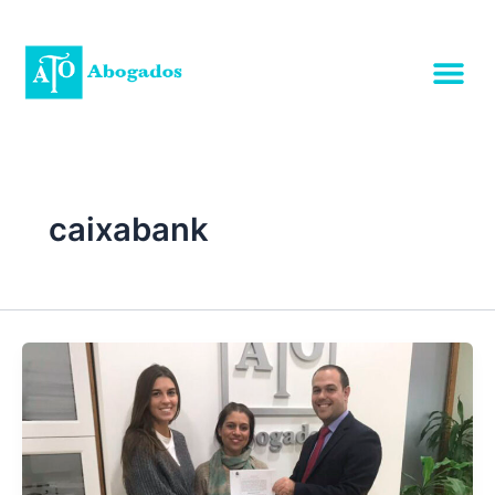
Ir
al
contenido
TU ABOGADO O
ASESORÍA IG
caixabank