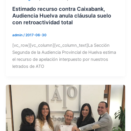
Estimado recurso contra Caixabank,
Audiencia Huelva anula cláusula suelo
con retroactividad total
admin
/
2017-06-30
[vc_row][vc_column][vc_column_text]La Sección
Segunda de la Audiencia Provincial de Huelva estima
el recurso de apelación interpuesto por nuestros
letrados de ATO