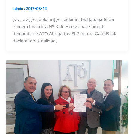
admin
/
2017-03-14
[vc_row][vc_column][vc_column_text]Juzgado de
Primera Instancia Nº 3 de Huelva ha estimado
demanda de ATO Abogados SLP contra CaixaBank,
declarando la nulidad,