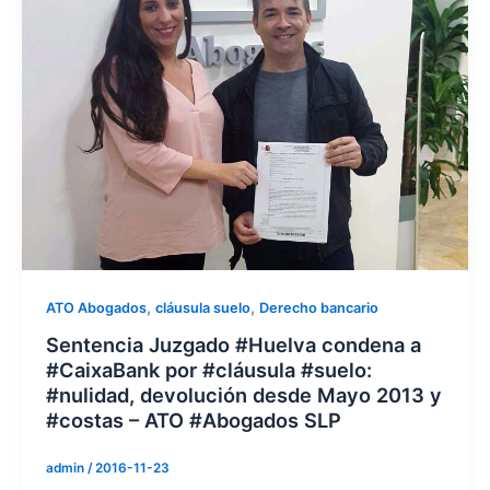
,
,
ATO Abogados
cláusula suelo
Derecho bancario
Sentencia Juzgado #Huelva condena a
#CaixaBank por #cláusula #suelo:
#nulidad, devolución desde Mayo 2013 y
#costas – ATO #Abogados SLP
admin
/
2016-11-23