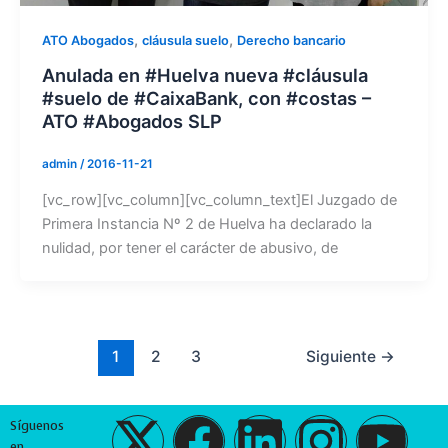
,
,
ATO Abogados
cláusula suelo
Derecho bancario
Anulada en #Huelva nueva #cláusula
#suelo de #CaixaBank, con #costas –
ATO #Abogados SLP
admin
/
2016-11-21
[vc_row][vc_column][vc_column_text]El Juzgado de
Primera Instancia Nº 2 de Huelva ha declarado la
nulidad, por tener el carácter de abusivo, de
1
2
3
Siguiente
→
X
F
L
E
I
Y
Síguenos
en