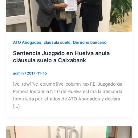
,
,
ATO Abogados
cláusula suelo
Derecho bancario
Sentencia Juzgado en Huelva anula
cláusula suelo a Caixabank
admin
/
2017-11-15
[vc_row][vc_column][vc_column_text]El Juzgado de
Primera Instancia Nº 6 de Huelva estima la demanda
formulada por letrados de ATO Abogados y declara
[…]