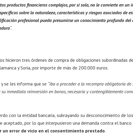
s productos financieros complejos, por sí sola, no le convierte en un i
ecíficos sobre la naturaleza, características y riesgos asociados de es
lificación profesional pueda presumirse un conocimiento profundo del
cadora
“.
jos hicieron tres órdenes de compra de obligaciones subordinadas de
lamanca y Soria, por importe de más de 200.000 euros.
 y se les informa que se
“iba a proceder a la recompra obligatoria de 
y su inmediata reinversión en bonos, necesaria y contengiblemente conv
erdo con la entidad bancaria, subrayando su desconocimiento de lo
ue aceptado, por lo que interpusieron una demanda contra el banco
r un error de vicio en el consentimiento prestado
.