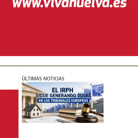
r
m
ÚLTIMAS NOTICIAS