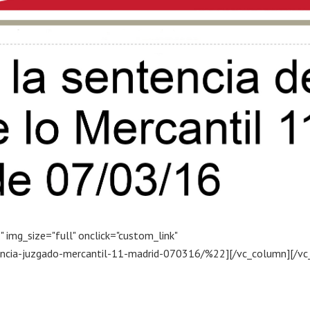
img_size="full" onclick="custom_link"
tencia-juzgado-mercantil-11-madrid-070316/%22][/vc_column][/vc