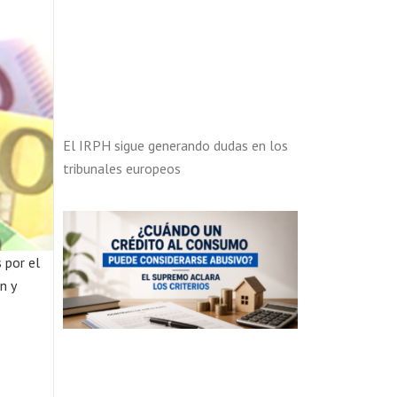
El IRPH sigue generando dudas en los
tribunales europeos
 por el
n y