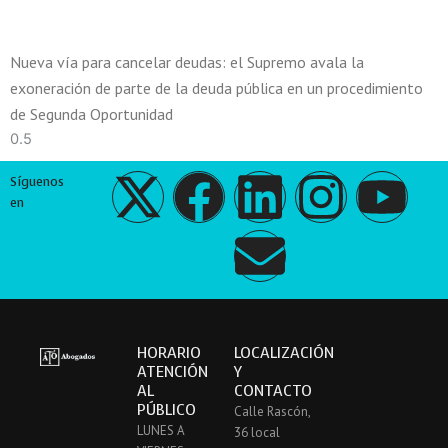
Nueva vía para cancelar deudas: el Supremo avala la
exoneración de parte de la deuda pública en un procedimiento
de Segunda Oportunidad
X
F
L
E
I
Y
Síguenos
en
-
a
i
n
n
o
t
c
n
v
s
u
w
e
k
e
t
t
HORARIO
LOCALIZACIÓN
ATENCIÓN
Y
i
b
e
l
a
u
AL
CONTACTO
PÚBLICO
Calle Rascón,
t
o
d
o
g
b
LUNES A
36 local