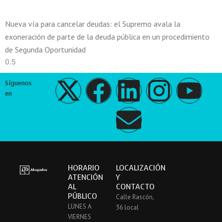
Nueva vía para cancelar deudas: el Supremo avala la
exoneración de parte de la deuda pública en un procedimiento
de Segunda Oportunidad
X
F
L
E
I
Y
Síguenos
en
-
a
i
n
n
o
t
c
n
v
s
u
w
e
k
e
t
t
HORARIO
LOCALIZACIÓN
ATENCIÓN
Y
i
b
e
l
a
u
AL
CONTACTO
PÚBLICO
Calle Rascón,
t
o
d
o
g
b
LUNES A
36 local
VIERNES