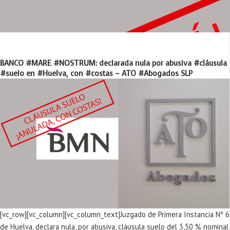
BANCO #MARE #NOSTRUM: declarada nula por abusiva #cláusula
#suelo en #Huelva, con #costas – ATO #Abogados SLP
[vc_row][vc_column][vc_column_text]Juzgado de Primera Instancia Nº 6
de Huelva, declara nula, por abusiva, cláusula suelo del 3,50 % nominal