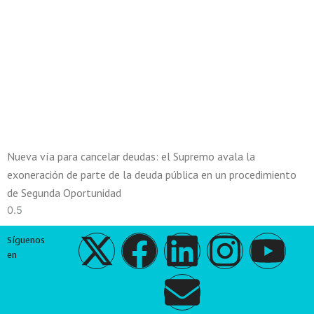
Nueva vía para cancelar deudas: el Supremo avala la
exoneración de parte de la deuda pública en un procedimiento
de Segunda Oportunidad
X
F
L
E
I
Y
Síguenos
en
-
a
i
n
n
o