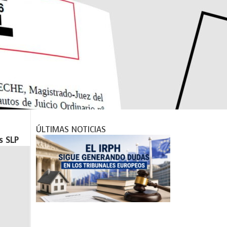
r
m
ÚLTIMAS NOTICIAS
s SLP