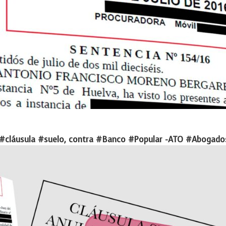
 #cláusula #suelo, contra #Banco #Popular -ATO #Abogado